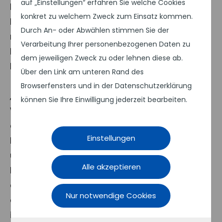
auf „Einstellungen“ erfahren Sie welche Cookies
Dienstleistungen. Umrahmt wurde das
konkret zu welchem Zweck zum Einsatz kommen.
Messeangebot von einem Vortagsprogramm
Durch An- oder Abwählen stimmen Sie der
mit Praxisbeispielen. Themen bei der
Verarbeitung Ihrer personenbezogenen Daten zu
Podiumsdiskussion waren CRM (Software zur
dem jeweiligen Zweck zu oder lehnen diese ab.
Kundenbetreuung) und IT-Security.
Über den Link am unteren Rand des
Browserfensters und in der Datenschutzerklärung
„Wir haben auf der ‚Midvision und Midrange
können Sie Ihre Einwilligung jederzeit bearbeiten.
Welt‘ intensive Gespräche in einer
angenehme Atmosphäre führen können. Eine
Einstellungen
kleine, aber feine Veranstaltung, auf der wir
unsere Zielgruppe erreicht haben“, resümiert
Alle akzeptieren
Hans Rehm von IBM Deutschland. Der Umzug
auf das Gelände der Neuen Messe wurde von
Nur notwendige Cookies
den Ausstellern positiv aufgenommen. Auch
im nächsten Jahr wird die „Midvision und