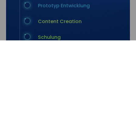
Prototyp Entwicklung
Content Creation
Schulung
Datenübernahme
Testphase
Online
Wartung
Monitoring