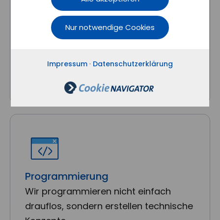
Webdesign & Print
Wir können nicht nur Web, sondern
Nur notwendige Cookies
gestalten auch Ihre Print- und
Werbematerialien.
Impressum
·
Datenschutzerklärung
Programmierung
Wir programmieren nicht einfach
drauflos, sondern erstellen technische