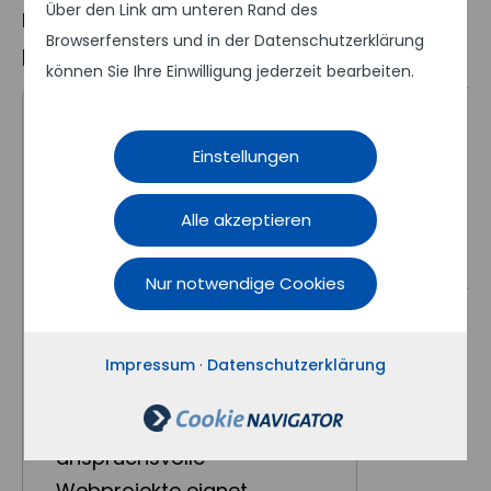
Über den Link am unteren Rand des
High-End-Produkt. Für jede Anforderung das
Browserfensters und in der Datenschutzerklärung
passende System.
können Sie Ihre Einwilligung jederzeit bearbeiten.
Einstellungen
Alle akzeptieren
Contao
TYPO3
Nur notwendige Cookies
Contao ist ein modernes,
TYPO3
sicheres und flexibles
Open
Source
Content
Impressum
·
Datenschutzerklärung
Management System, das
sich ideal für
anspruchsvolle
Webprojekte eignet.