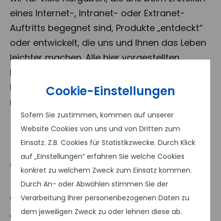
eines Internet-, Intranet- oder Extranet-
Auftritts begegnet sind, Produkte „entdeckt“
oder entwickelt, die uns und Ihnen das Leben
leichter machen. Alle hier vorgestellten
Produkte sind bei Kunden erfolgreich im
Einsatz und haben sich – teilweise
Cookie-Einstellungen
massenhaft – bewährt.
Sofern Sie zustimmen, kommen auf unserer
Website Cookies von uns und von Dritten zum
Einsatz. Z.B. Cookies für Statistikzwecke. Durch Klick
auf „Einstellungen“ erfahren Sie welche Cookies
Content Management
konkret zu welchem Zweck zum Einsatz kommen.
Systeme (CMS)
Durch An- oder Abwählen stimmen Sie der
Verarbeitung Ihrer personenbezogenen Daten zu
Webauftritte selbst aktualisieren und
dem jeweiligen Zweck zu oder lehnen diese ab.
erweitern. Vom Einsteiger-System bis zum