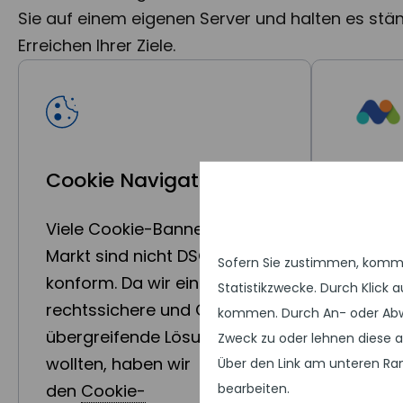
Sie auf einem eigenen Server und halten es s
Erreichen Ihrer Ziele.
Cookie Navigator
Mana
Viele Cookie-Banner auf dem
Markt sind nicht DSGVO-
Sofern Sie zustimmen, kommen
füh
konform. Da wir eine
Statistikzwecke. Durch Klick
rechtssichere und CMS-
kommen. Durch An- oder Abw
übergreifende Lösung haben
Zweck zu oder lehnen diese a
wollten, haben wir
Über den Link am unteren Ran
bearbeiten.
den
Cookie-