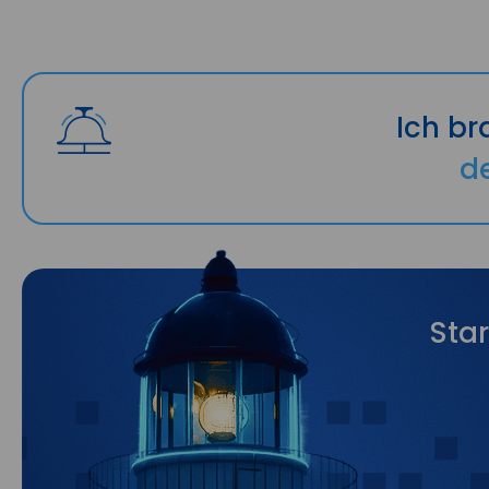
Ich br
d
Star