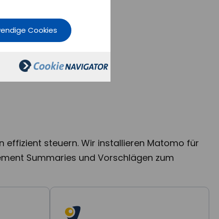
wendige Cookies
effizient steuern. Wir installieren Matomo für
agement Summaries und Vorschlägen zum