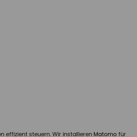
WordPress
ffizient steuern. Wir installieren
Matomo
für