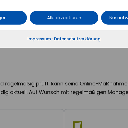
igenen
ngen
Alle akzeptieren
Nur not
Impressum
·
Datenschutzerklärung
nd regelmäßig prüft, kann seine Online-Maßnahmen 
tändig aktuell. Auf Wunsch mit regelmäßigen Man