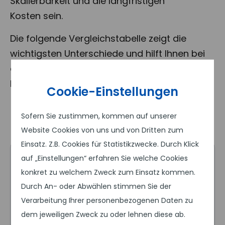
Skalierbarkeit und die langfristigen
Kosten
sein.
Die folgende Vergleichstabelle zeigt die
wichtigsten Unterschiede und hilft Ihnen bei
der Entscheidung, welches CMS besser zu
Ihren Zielen passt.
Cookie-Einstellungen
Sofern Sie zustimmen, kommen auf unserer
Website Cookies von uns und von Dritten zum
Einsatz. Z.B. Cookies für Statistikzwecke. Durch Klick
auf „Einstellungen“ erfahren Sie welche Cookies
WordPress
konkret zu welchem Zweck zum Einsatz kommen.
WordPress
wurde ursprünglich als
Durch An- oder Abwählen stimmen Sie der
Blog-System entwickelt und bietet
Verarbeitung Ihrer personenbezogenen Daten zu
heute durch seine große Auswahl an
dem jeweiligen Zweck zu oder lehnen diese ab.