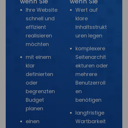
wenn Sie
wenn Sie
Ihre Website
Wert auf
schnell und
klare
effizient
Inhaltsstrukt
realisieren
uren legen
möchten
komplexere
mit einem
Seitenarchit
klar
ekturen oder
definierten
mehrere
oder
Benutzerroll
begrenzten
en
Budget
benötigen
planen
langfristige
einen
Wartbarkeit