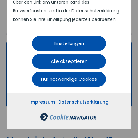
Themes und Plugins nahezu
Über den Link am unteren Rand des
unbegrenzte
Browserfensters und in der Datenschutzerklärung
Erweiterungsmöglichkeiten
.
können Sie Ihre Einwilligung jederzeit bearbeiten.
Einstellungen
Contao
Alle akzeptieren
Contao setzt dagegen stärker auf
eine
klare Systemarchitektur
,
Nur notwendige Cookies
strukturierte Inhalte und hohe
Sicherheit „ab Werk“.
Impressum
·
Datenschutzerklärung