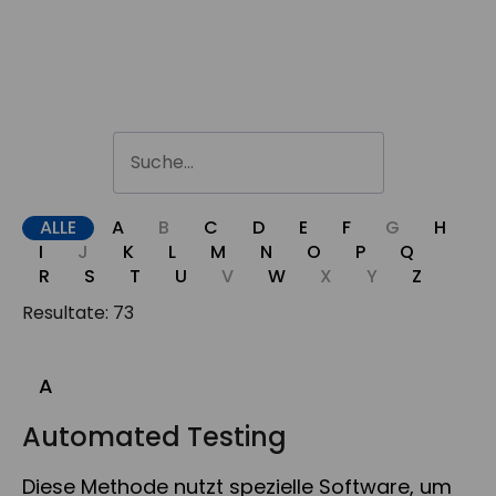
ALLE
A
B
C
D
E
F
G
H
I
J
K
L
M
N
O
P
Q
R
S
T
U
V
W
X
Y
Z
Resultate: 73
A
Automated Testing
Diese Methode nutzt spezielle Software, um