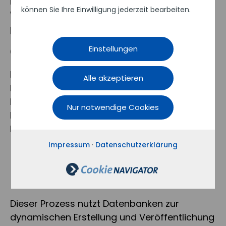
Elemente, Kommunikationsstrategien und
können Sie Ihre Einwilligung jederzeit bearbeiten.
Werte, das die Wahrnehmung der Marke
prägt.
Einstellungen
Cross-Channel-Marketing
Eine Marketingstrategie, die verschiedene
Alle akzeptieren
Kommunikationskanäle integriert, um eine
konsistente und koordinierte
Nur notwendige Cookies
Kundenansprache über mehrere Plattformen
hinweg zu gewährleisten.
Impressum
·
Datenschutzerklärung
D
Database-Publishing
Dieser Prozess nutzt Datenbanken zur
dynamischen Erstellung und Veröffentlichung