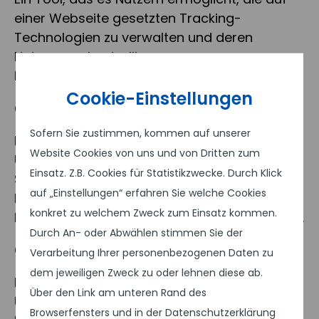
einer Webseite gesetzten Tracking-
Technologien zu verwalten und deren
Nutzung zu kontrollieren, um
Datenschutzanforderungen zu erfüllen.
Cookie-Einstellungen
Corporate Design
Sofern Sie zustimmen, kommen auf unserer
Das visuelle Erscheinungsbild eines
Website Cookies von uns und von Dritten zum
Unternehmens, einschließlich Logo, Farben,
Einsatz. Z.B. Cookies für Statistikzwecke. Durch Klick
Schriftarten und Layouts, das eine
auf „Einstellungen“ erfahren Sie welche Cookies
konsistente Markenidentität über alle
konkret zu welchem Zweck zum Einsatz kommen.
Kommunikationskanäle hinweg gewährleistet.
Durch An- oder Abwählen stimmen Sie der
Corporate Identity
Verarbeitung Ihrer personenbezogenen Daten zu
dem jeweiligen Zweck zu oder lehnen diese ab.
Das Gesamterscheinungsbild eines
Über den Link am unteren Rand des
Unternehmens, einschließlich visueller
Browserfensters und in der Datenschutzerklärung