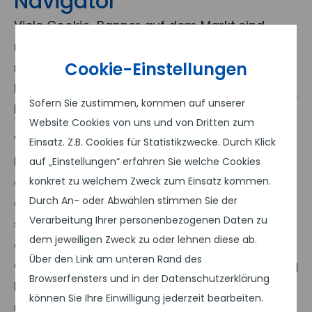
Navigator
Viele Cookie-Banner auf dem Markt sind
nicht DSGVO-konform. Da wir eine
Cookie-Einstellungen
rechtssichere und CMS-übergreifende
Lösung haben wollten, haben wir den
Cookie-
Sofern Sie zustimmen, kommen auf unserer
Navigator
entwickelt.
Website Cookies von uns und von Dritten zum
Wichtigstes Feature unseres Cookie-
Einsatz. Z.B. Cookies für Statistikzwecke. Durch Klick
Navigators das sogenannte „Opt-in“, also die
auf „Einstellungen“ erfahren Sie welche Cookies
aktive Zustimmung zu Cookies. Hierfür bietet
konkret zu welchem Zweck zum Einsatz kommen.
Durch An- oder Abwählen stimmen Sie der
er Ihnen vorgefertigte Texte, die mit
Verarbeitung Ihrer personenbezogenen Daten zu
spezialisierten Internetrecht-Anwälten
dem jeweiligen Zweck zu oder lehnen diese ab.
abgestimmt sind. Er kann neben
Matomo
und
Über den Link am unteren Rand des
Google Analytics auch mit Google Maps, Bing
Browserfensters und in der Datenschutzerklärung
Maps, YouTube und vielen mehr umgehen
können Sie Ihre Einwilligung jederzeit bearbeiten.
und blendet, solange keine Zustimmung zu