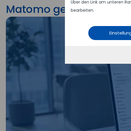
Über den Link am unteren Ran
Matomo geht auch cook
bearbeiten.
Einstellu