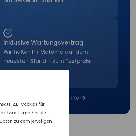
auf Server im Ausland
Inklusive Wartungsvertrag
Wir halten Ihr Matomo auf dem
neuesten Stand – zum Festpreis!
ur Analyse Ihrer Websitezugriffe
atz. Z.B. Cookies für
chem Zweck zum Einsatz
Daten zu dem jeweiligen