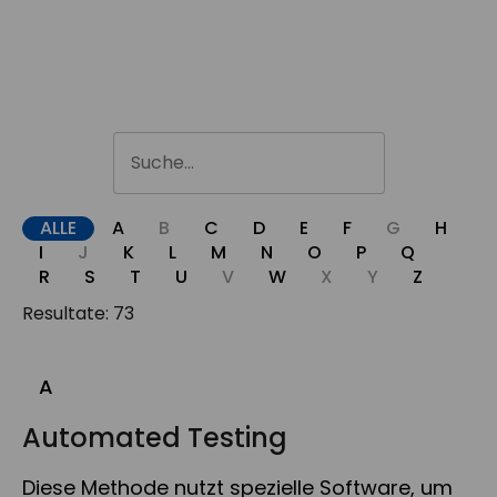
ALLE
A
B
C
D
E
F
G
H
I
J
K
L
M
N
O
P
Q
R
S
T
U
V
W
X
Y
Z
Resultate: 73
A
Automated Testing
Diese Methode nutzt spezielle Software, um