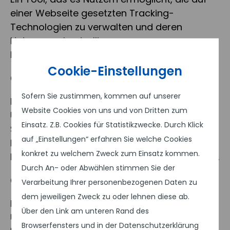
einer Webseite gesetzten Tracking-
Technologien zu verwalten und deren
Nutzung zu kontrollieren, um
Datenschutzanforderungen zu erfüllen.
Cookie-Einstellungen
Corporate Design
Sofern Sie zustimmen, kommen auf unserer
Das visuelle Erscheinungsbild eines
Website Cookies von uns und von Dritten zum
Unternehmens, einschließlich Logo, Farben,
Einsatz. Z.B. Cookies für Statistikzwecke. Durch Klick
Schriftarten und Layouts, das eine
auf „Einstellungen“ erfahren Sie welche Cookies
konsistente Markenidentität über alle
konkret zu welchem Zweck zum Einsatz kommen.
Kommunikationskanäle hinweg gewährleistet.
Durch An- oder Abwählen stimmen Sie der
Corporate Identity
Verarbeitung Ihrer personenbezogenen Daten zu
dem jeweiligen Zweck zu oder lehnen diese ab.
Das Gesamterscheinungsbild eines
Über den Link am unteren Rand des
Unternehmens, einschließlich visueller
Browserfensters und in der Datenschutzerklärung