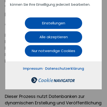
Elemente, Kommunikationsstrategien und
können Sie Ihre Einwilligung jederzeit bearbeiten.
Werte, das die Wahrnehmung der Marke
prägt.
Einstellungen
Cross-Channel-Marketing
Eine Marketingstrategie, die verschiedene
Alle akzeptieren
Kommunikationskanäle integriert, um eine
konsistente und koordinierte
Nur notwendige Cookies
Kundenansprache über mehrere Plattformen
hinweg zu gewährleisten.
Impressum
·
Datenschutzerklärung
D
Database-Publishing
Dieser Prozess nutzt Datenbanken zur
dynamischen Erstellung und Veröffentlichung