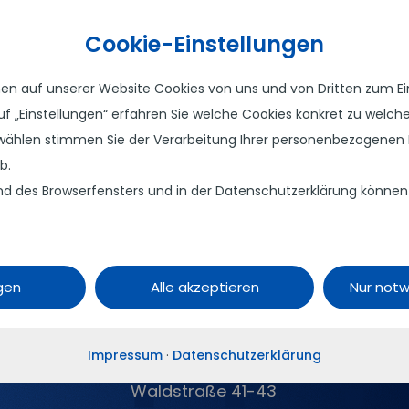
Cookie-Einstellungen
 auf unserer Website Cookies von uns und von Dritten zum Eins
 auf „Einstellungen“ erfahren Sie welche Cookies konkret zu wel
ählen stimmen Sie der Verarbeitung Ihrer personenbezogenen 
b.
d des Browserfensters und in der Datenschutzerklärung können Sie
ngen
Alle akzeptieren
Nur not
ten wir jetzt!
Impressum
·
Datenschutzerklärung
Navigate AG
Waldstraße 41-43