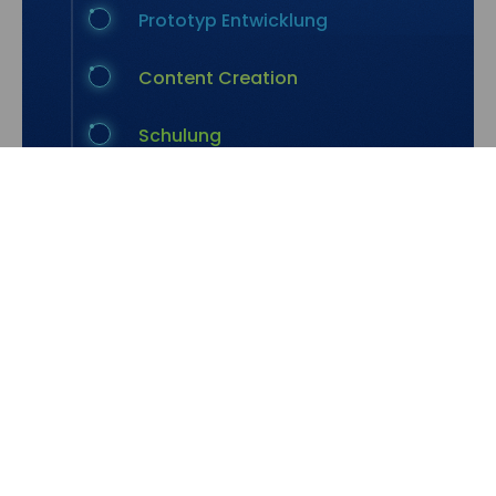
Prototyp Entwicklung
Content Creation
Schulung
Datenübernahme
Testphase
Online
Wartung
Monitoring