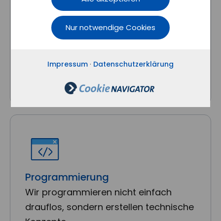
Webdesign & Print
Wir können nicht nur Web, sondern
Nur notwendige Cookies
gestalten auch Ihre Print- und
Werbematerialien.
Impressum
·
Datenschutzerklärung
Programmierung
Wir programmieren nicht einfach
drauflos, sondern erstellen technische